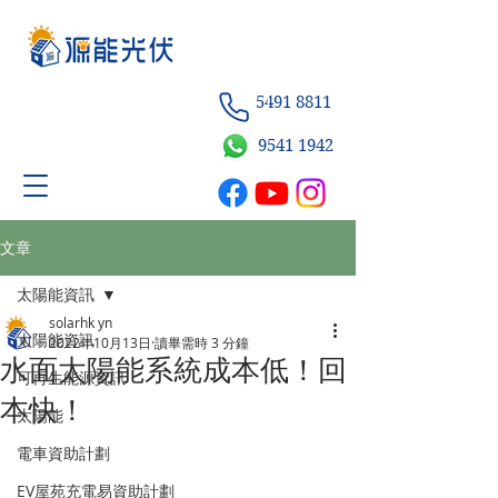
5491 8811
9541
1942
文章
太陽能資訊
solarhk yn
太陽能資訊
2022年10月13日
讀畢需時 3 分鐘
水面太陽能系統成本低！回
可再生能源資訊
本快！
太陽能
電車資助計劃
EV屋苑充電易資助計劃