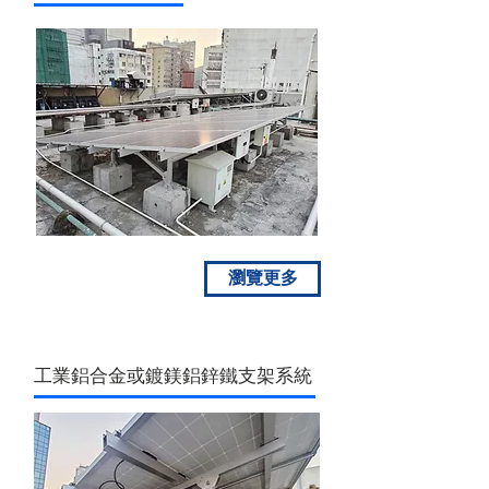
瀏覽更多
工業鋁合金或鍍鎂鋁鋅鐵支架系統